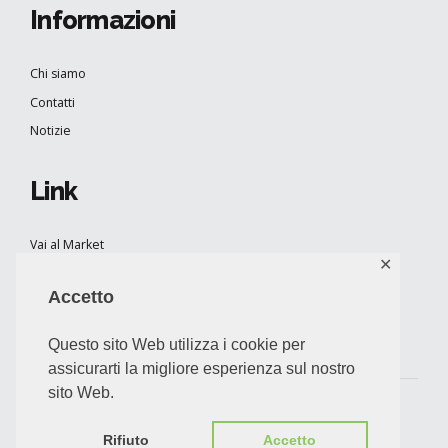
Informazioni
Chi siamo
Contatti
Notizie
Link
Vai al Market
✕
Regenera per rivenditori
Accetto
Regenera per Aziende
Progetto Free Plastic
Questo sito Web utilizza i cookie per
assicurarti la migliore esperienza sul nostro
sito Web.
Help
Privacy
Terms
Rifiuto
Accetto